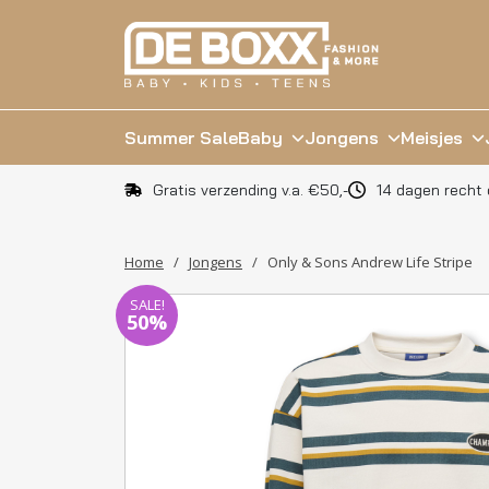
Summer Sale
Baby
Jongens
Meisjes
Gratis verzending v.a. €50,-
14 dagen recht 
Home
/
Jongens
/
Only & Sons Andrew Life Stripe
SALE!
50%