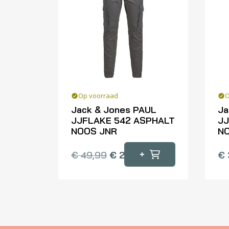
Op voorraad
O
Jack & Jones PAUL
Ja
JJFLAKE 542 ASPHALT
JJ
NOOS JNR
N
Dit
Dit
+
€
49,99
€
25,00
€
product
pr
heeft
he
meerdere
me
variaties.
var
Deze
De
optie
op