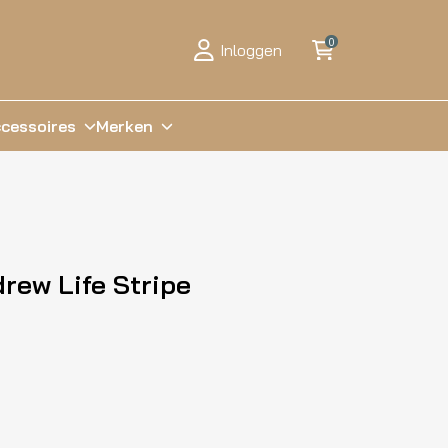
0
Inloggen
cessoires
Merken
rew Life Stripe