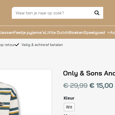
Jassen
Feetje pyjama's
Little Dutch
Boeken
Speelgoed
Ac
op retour
Veilig & achteraf betalen
Only & Sons And
€
29,99
€
15,00
Kleur
Wit