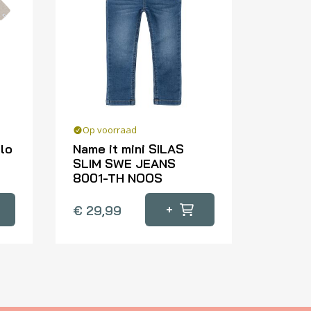
Op voorraad
lo
Name it mini SILAS
SLIM SWE JEANS
8001-TH NOOS
Dit
+
€
29,99
product
heeft
meerdere
variaties.
Deze
optie