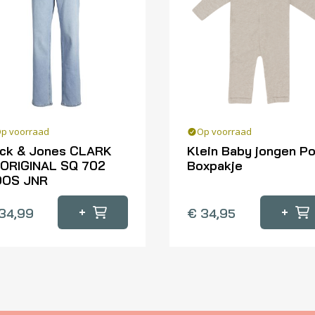
p voorraad
Op voorraad
ck & Jones CLARK
Klein Baby jongen Po
ORIGINAL SQ 702
Boxpakje
OOS JNR
Dit
product
+
+
34,99
€
34,95
oduct
heeft
eft
meerdere
erdere
variaties.
iaties.
Deze
ze
optie
tie