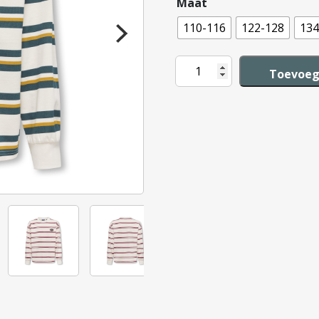
Maat
110-116
122-128
134
Only
Toevoeg
&
Sons
Andrew
Life
Stripe
aantal