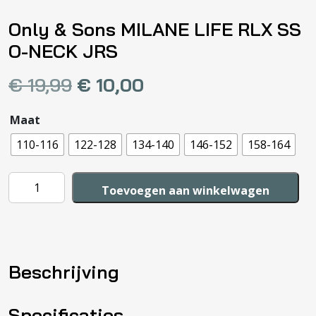
Only & Sons MILANE LIFE RLX SS
O-NECK JRS
€
19,99
€
10,00
Maat
110-116
122-128
134-140
146-152
158-164
Only
Toevoegen aan winkelwagen
&
Sons
MILANE
LIFE
Beschrijving
RLX
SS
O-
Specificaties