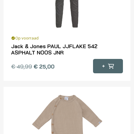
op
de
productpagina
Op voorraad
Jack & Jones PAUL JJFLAKE 542
ASPHALT NOOS JNR
Dit
+
€
49,99
€
25,00
product
heeft
meerdere
variaties.
Deze
optie
kan
gekozen
worden