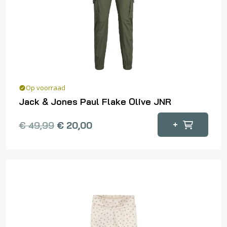
Op voorraad
Jack & Jones Paul Flake Olive JNR
Dit
+
€
49,99
€
20,00
product
heeft
meerdere
variaties.
Deze
optie
kan
gekozen