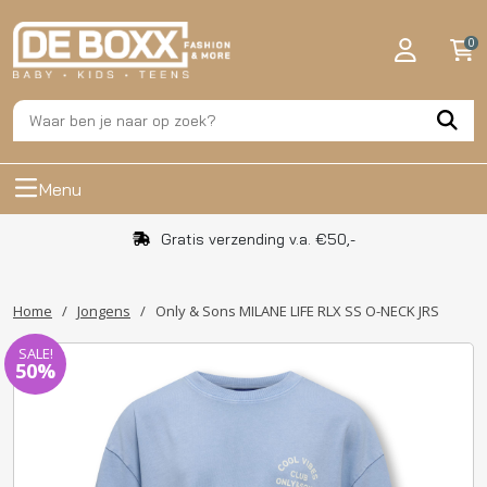
0
Menu
Gratis verzending v.a. €50,-
Home
/
Jongens
/
Only & Sons MILANE LIFE RLX SS O-NECK JRS
SALE!
50%