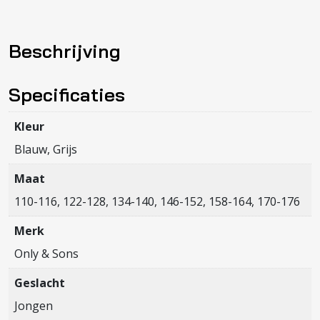
NEW
KODYL
Beschrijving
OVERSHIRT
SWEAT
SWT
Specificaties
NOOS
aantal
Kleur
Blauw, Grijs
Maat
110-116, 122-128, 134-140, 146-152, 158-164, 170-176
Merk
Only & Sons
Geslacht
Jongen