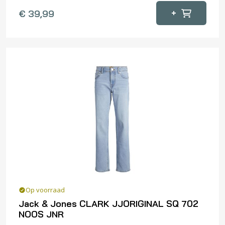
Dit
+
€
39,99
product
heeft
meerdere
variaties.
Deze
optie
kan
gekozen
worden
op
de
productpagina
Op voorraad
Jack & Jones CLARK JJORIGINAL SQ 702
NOOS JNR