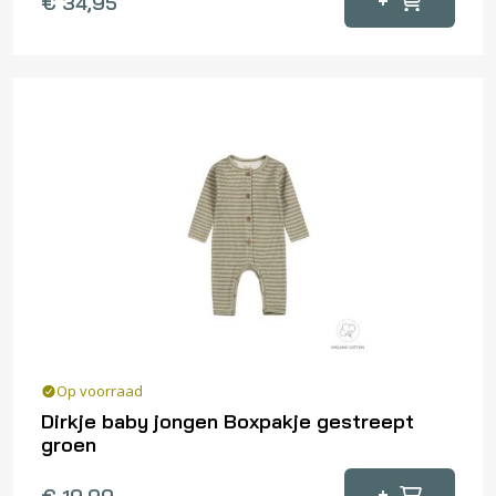
+
€
34,95
product
heeft
meerdere
variaties.
Deze
optie
kan
gekozen
worden
op
de
productpagina
Op voorraad
Dirkje baby jongen Boxpakje gestreept
groen
Dit
+