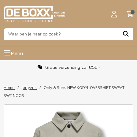
0
Menu
Gratis verzending v.a. €50,-
Home
/
Jongens
/
Only & Sons NEW KODYL OVERSHIRT SWEAT
SWT NOOS