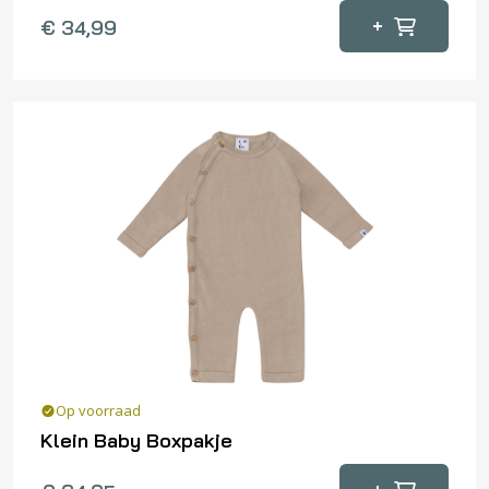
Dit
+
€
34,99
product
heeft
meerdere
variaties.
Deze
optie
kan
gekozen
worden
op
de
productpagina
Op voorraad
Klein Baby Boxpakje
Dit