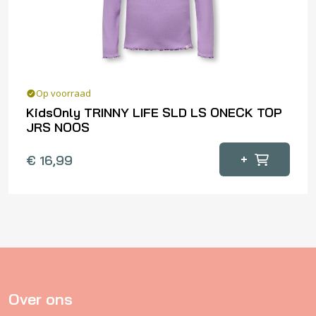
worden
op
de
productpagina
Op voorraad
KidsOnly TRINNY LIFE SLD LS ONECK TOP
JRS NOOS
Dit
+
€
16,99
product
heeft
meerdere
variaties.
Deze
optie
kan
gekozen
Over ons
worden