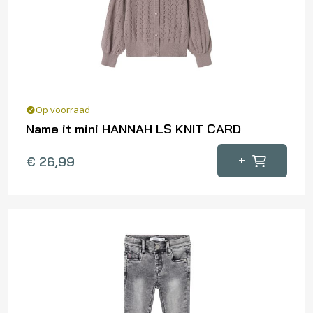
worden
op
de
productpagina
Op voorraad
Name it mini HANNAH LS KNIT CARD
Dit
+
€
26,99
product
heeft
meerdere
variaties.
Deze
optie
kan
gekozen