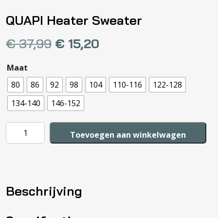
QUAPI Heater Sweater
€
37,99
€
15,20
Maat
80
86
92
98
104
110-116
122-128
134-140
146-152
QUAPI
Toevoegen aan winkelwagen
Heater
Sweater
aantal
Beschrijving