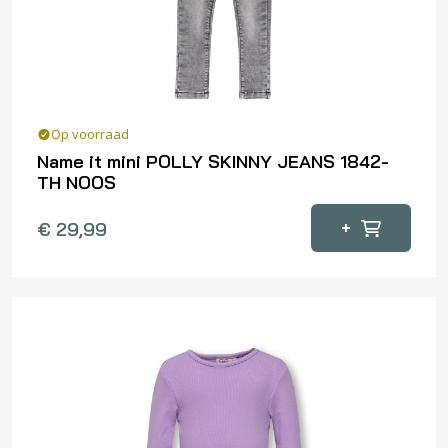
worden
op
de
productpagina
Op voorraad
Name it mini POLLY SKINNY JEANS 1842-
TH NOOS
Dit
+
€
29,99
product
heeft
meerdere
variaties.
Deze
optie
kan
gekozen