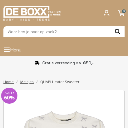
0
Menu
Gratis verzending v.a. €50,-
Home
/
Meisjes
/
QUAPI Heater Sweater
SALE!
60%