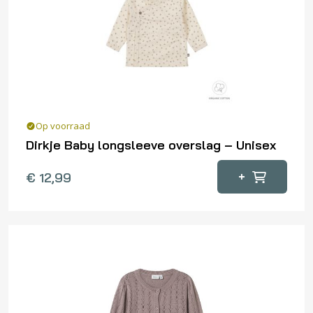
Op voorraad
Dirkje Baby longsleeve overslag – Unisex
Dit
+
€
12,99
product
heeft
meerdere
variaties.
Deze
optie
kan
gekozen