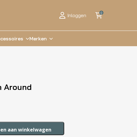
0
Inloggen
cessoires
Merken
n Around
en aan winkelwagen