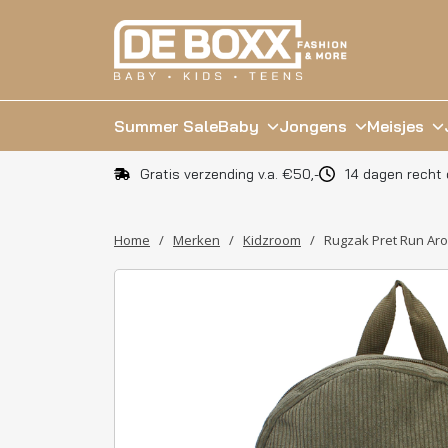
Summer Sale
Baby
Jongens
Meisjes
Gratis verzending v.a. €50,-
14 dagen recht 
Home
/
Merken
/
Kidzroom
/
Rugzak Pret Run Ar