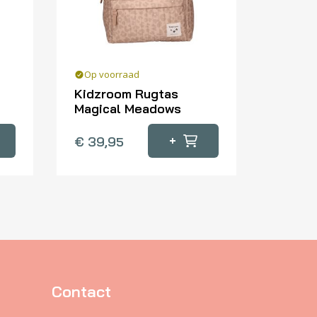
Op voorraad
Kidzroom Rugtas
Magical Meadows
+
€
39,95
Contact