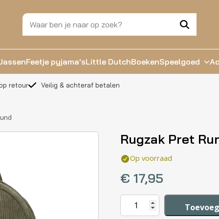
Jassen
Feetje pyjama's
Little Dutch
Boeken
Speelgoed
Ac
op retour
Veilig & achteraf betalen
ound
Rugzak Pret Ru
Op voorraad
€
17,95
Rugzak
Toevoeg
Pret