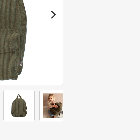
Run
Around
aantal