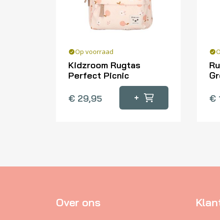
Op voorraad
O
Kidzroom Rugtas
Ru
Perfect Picnic
Gr
+
€
29,95
€
Over ons
Klan