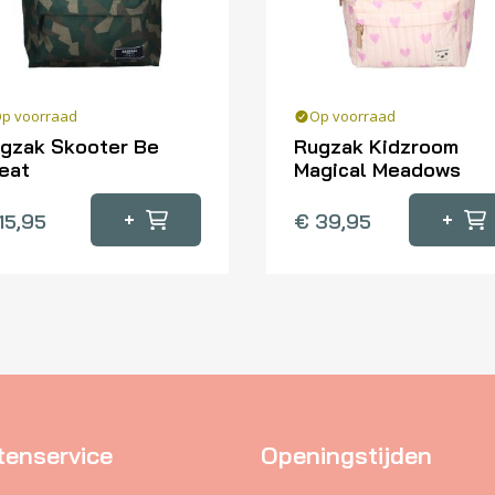
p voorraad
Op voorraad
gzak Skooter Be
Rugzak Kidzroom
eat
Magical Meadows
+
+
15,95
€
39,95
tenservice
Openingstijden