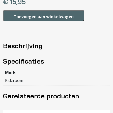
€
15,95
Rugzak
Toevoegen aan winkelwagen
Skooter
High
Score
aantal
Beschrijving
Specificaties
Merk
Kidzroom
Gerelateerde producten