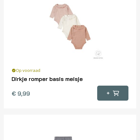
Op voorraad
Dirkje romper basis meisje
Dit
+
€
9,99
product
heeft
meerdere
variaties.
Deze
optie