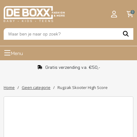
0
Menu
Gratis verzending v.a. €50,-
Home
/
Geen categorie
/
Rugzak Skooter High Score