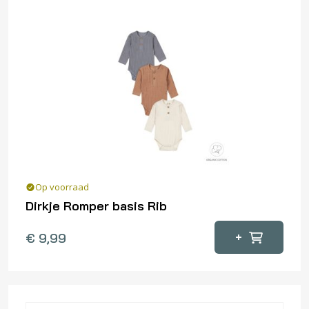
Op voorraad
Dirkje Romper basis Rib
Dit
+
€
9,99
product
heeft
meerdere
variaties.