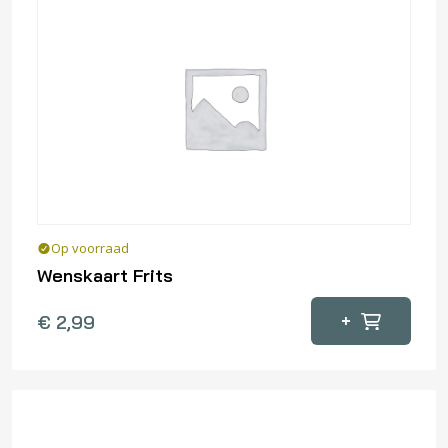
Deze
optie
kan
gekozen
worden
op
de
productpagina
Op voorraad
Wenskaart Frits
+
€
2,99