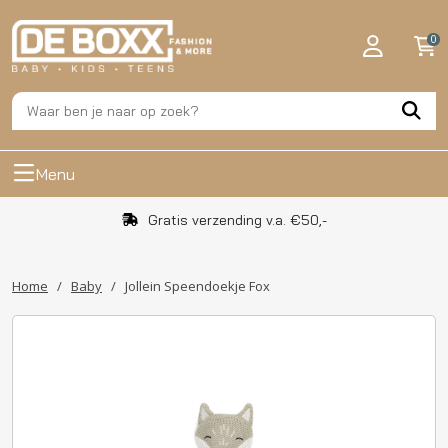
0
Menu
Gratis verzending v.a. €50,-
Home
/
Baby
/
Jollein Speendoekje Fox