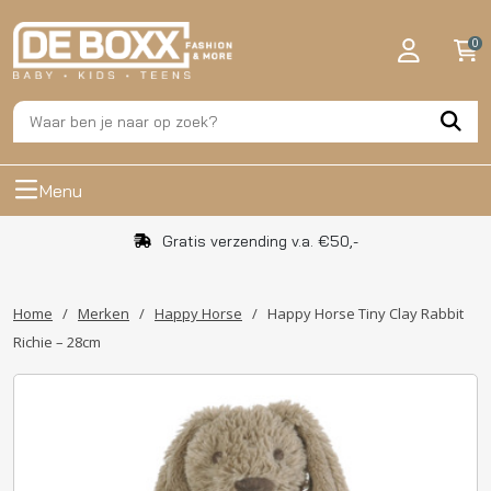
0
Menu
Gratis verzending v.a. €50,-
Home
/
Merken
/
Happy Horse
/
Happy Horse Tiny Clay Rabbit
Richie – 28cm