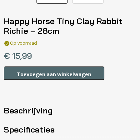
Happy Horse Tiny Clay Rabbit
Richie – 28cm
Op voorraad
€
15,99
Happy
Toevoegen aan winkelwagen
Horse
Tiny
Clay
Rabbit
Beschrijving
Richie
-
28cm
Specificaties
aantal