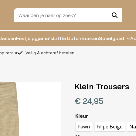
Jassen
Feetje pyjama's
Little Dutch
Boeken
Speelgoed
Ac
op retour
Veilig & achteraf betalen
Klein Trousers
€
24,95
Kleur
Fawn
Filipe Beige
Na