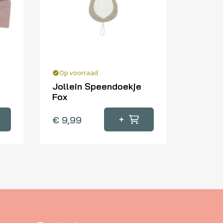
Op voorraad
Jollein Speendoekje
Fox
+
€
9,99