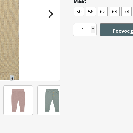
Maat
50
56
62
68
74
Klein
Toevoeg
Trousers
aantal