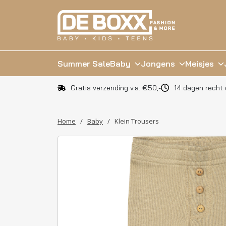
Summer Sale
Baby
Jongens
Meisjes
Gratis verzending v.a. €50,-
14 dagen recht 
Home
/
Baby
/
Klein Trousers