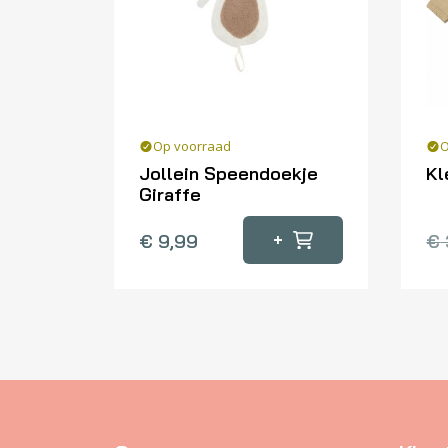
Op voorraad
O
Jollein Speendoekje
Kl
Giraffe
Dit
pr
+
€
9,99
€
he
me
var
De
op
ka
ge
wo