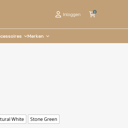
0
Inloggen
cessoires
Merken
tural White
Stone Green