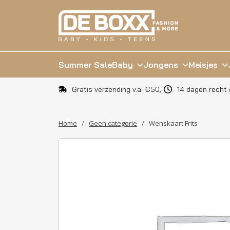
Summer Sale
Baby
Jongens
Meisjes
Gratis verzending v.a. €50,-
14 dagen recht 
Home
/
Geen categorie
/
Wenskaart Frits