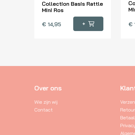
Co
Collection Basis Rattle
Mi
Mini Ros
+
€
14,95
€
Over ons
Klan
Wie zijn wij
Verzen
Contact
Retou
Betaa
Privac
Algem