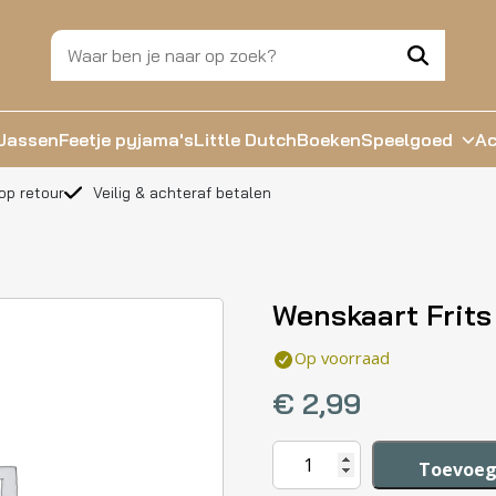
Jassen
Feetje pyjama's
Little Dutch
Boeken
Speelgoed
Ac
op retour
Veilig & achteraf betalen
Wenskaart Frits
Op voorraad
€
2,99
Wenskaart
Toevoeg
Frits