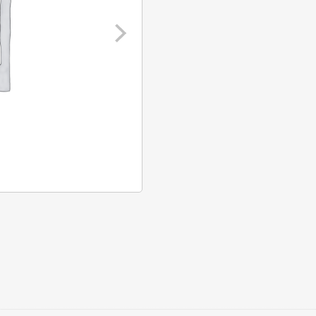
verf
doeboek
aantal