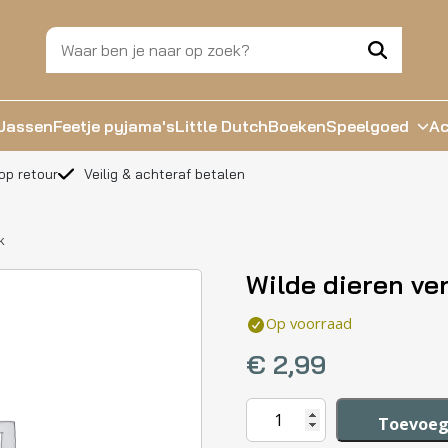
Jassen
Feetje pyjama's
Little Dutch
Boeken
Speelgoed
Ac
op retour
Veilig & achteraf betalen
k
Wilde dieren ve
Op voorraad
€
2,99
Wilde
Toevoeg
dieren