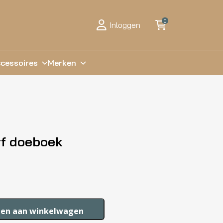
0
Inloggen
cessoires
Merken
rf doeboek
en aan winkelwagen