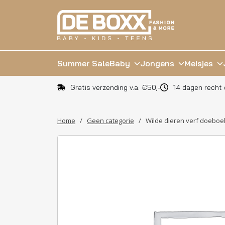
Summer Sale
Baby
Jongens
Meisjes
Gratis verzending v.a. €50,-
14 dagen recht 
Home
/
Geen categorie
/
Wilde dieren verf doeboe