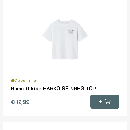
Op voorraad
Name it kids HARKO SS NREG TOP
Dit
+
€
12,99
product
heeft
meerdere
variaties.