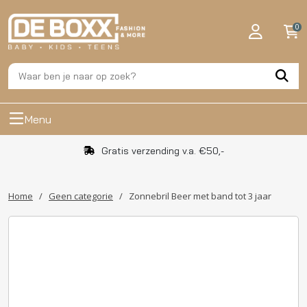
0
Menu
Gratis verzending v.a. €50,-
Home
/
Geen categorie
/
Zonnebril Beer met band tot 3 jaar