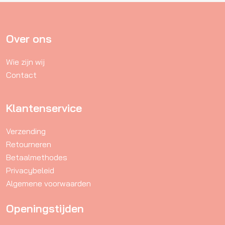
optie
kan
gekozen
Over ons
worden
Wie zijn wij
op
Contact
de
productpagina
Klantenservice
Verzending
Retourneren
Betaalmethodes
Privacybeleid
Algemene voorwaarden
Openingstijden