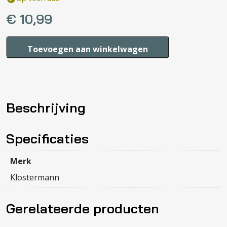
€
10,99
Zonnebril
Toevoegen aan winkelwagen
Beer
met
band
tot
Beschrijving
3
jaar
aantal
Specificaties
Merk
Klostermann
Gerelateerde producten