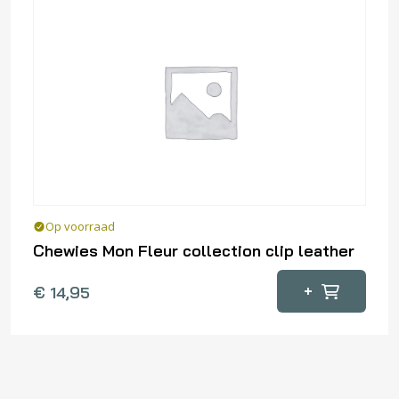
Deze
optie
kan
gekozen
worden
op
de
productpagina
Op voorraad
Chewies Mon Fleur collection clip leather
Dit
+
€
14,95
product
heeft
meerdere
variaties.
Deze