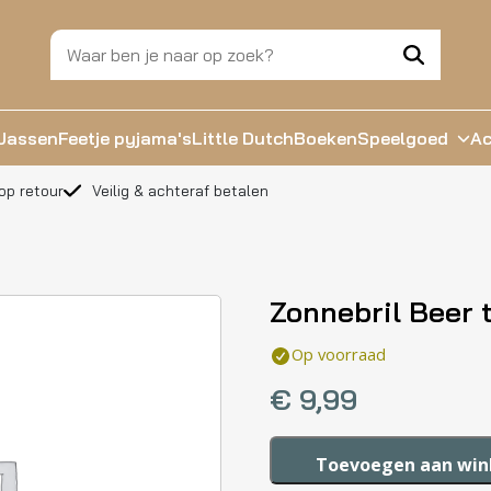
Jassen
Feetje pyjama's
Little Dutch
Boeken
Speelgoed
Ac
op retour
Veilig & achteraf betalen
Zonnebril Beer t
Op voorraad
€
9,99
Zonnebril
Toevoegen aan wi
Beer