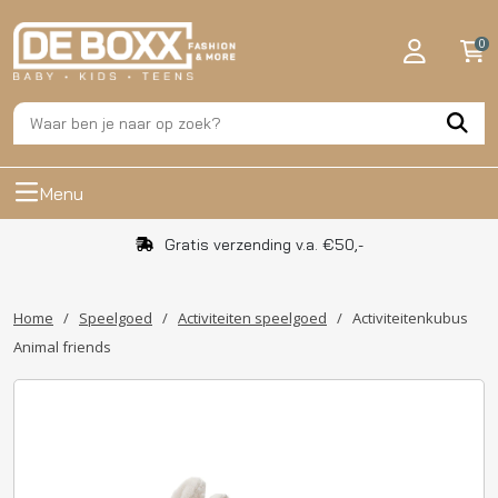
0
Menu
Gratis verzending v.a. €50,-
Home
/
Speelgoed
/
Activiteiten speelgoed
/
Activiteitenkubus
Animal friends