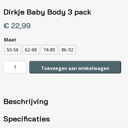
Dirkje Baby Body 3 pack
€
22,99
Maat
50-56
62-68
74-80
86-92
Dirkje
Toevoegen aan winkelwagen
Baby
Body
3
pack
Beschrijving
aantal
Specificaties