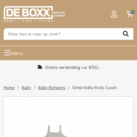
0
Menu
Gratis verzending v.a. €50,-
Home
/
Baby
/
Baby Rompers
/
Dirkje Baby Body 3 pack