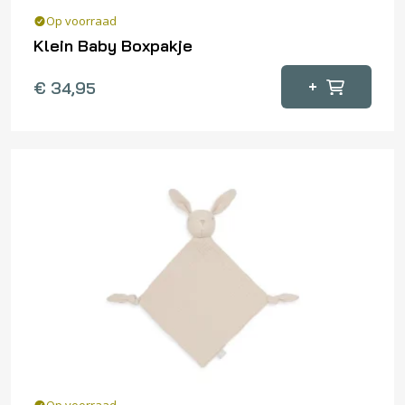
Op voorraad
Klein Baby Boxpakje
Dit
+
€
34,95
product
heeft
meerdere
variaties.
Deze
optie
kan
gekozen
worden
op
de
productpagina