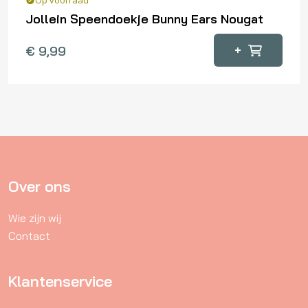
Op voorraad
Jollein Speendoekje Bunny Ears Nougat
+
€
9,99
Over ons
Wie zijn wij
Contact
Klantenservice