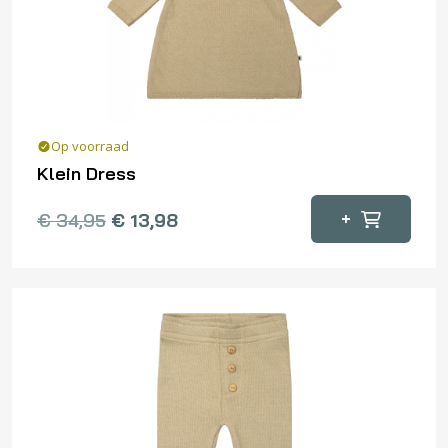
Op voorraad
Klein Dress
Dit
+
€
34,95
€
13,98
product
heeft
meerdere
variaties.
Deze
optie
kan
gekozen
worden