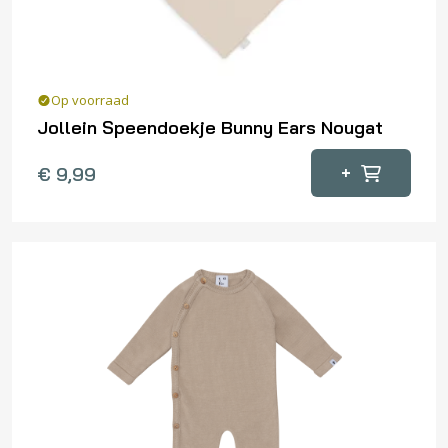
de
productpagina
Op voorraad
Jollein Speendoekje Bunny Ears Nougat
+
€
9,99