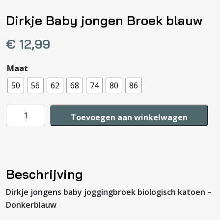
Dirkje Baby jongen Broek blauw
€
12,99
Maat
50
56
62
68
74
80
86
Dirkje
Toevoegen aan winkelwagen
Baby
jongen
Broek
blauw
Beschrijving
aantal
Dirkje jongens baby joggingbroek biologisch katoen –
Donkerblauw