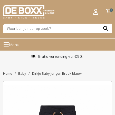
0
Menu
Gratis verzending v.a. €50,-
Home
/
Baby
/
Dirkje Baby jongen Broek blauw