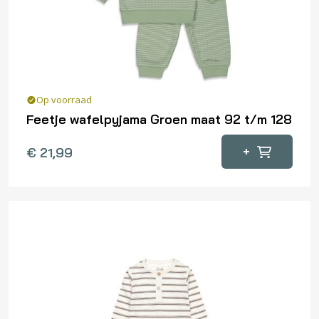
worden
op
de
productpagina
Op voorraad
Feetje wafelpyjama Groen maat 92 t/m 128
Dit
+
€
21,99
product
heeft
meerdere
variaties.
Deze
optie
kan
gekozen
worden