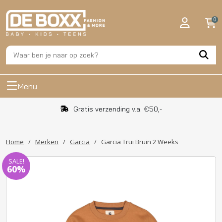
0
Menu
Gratis verzending v.a. €50,-
Home
/
Merken
/
Garcia
/
Garcia Trui Bruin 2 Weeks
SALE!
60%