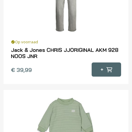
Op voorraad
Jack & Jones CHRIS JJORIGINAL AKM 928
NOOS JNR
Dit
+
€
39,99
product
heeft
meerdere
variaties.
Deze
optie
kan
gekozen