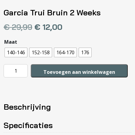
Garcia Trui Bruin 2 Weeks
€
29,99
€
12,00
Maat
140-146
152-158
164-170
176
Garcia
Toevoegen aan winkelwagen
Trui
Bruin
2
Weeks
Beschrijving
aantal
Specificaties