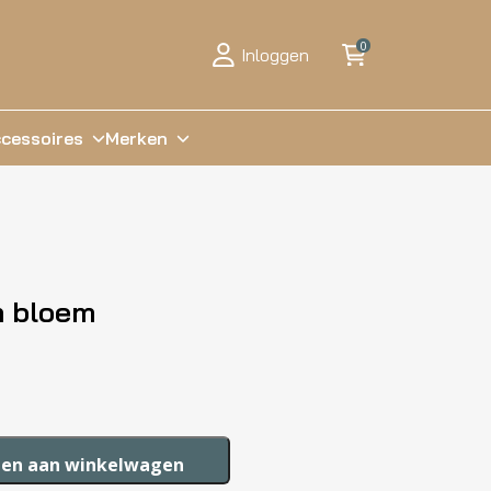
0
Inloggen
cessoires
Merken
m bloem
en aan winkelwagen