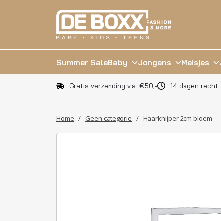
Summer Sale
Baby
Jongens
Meisjes
Gratis verzending v.a. €50,-
14 dagen recht 
Home
/
Geen categorie
/
Haarknijper 2cm bloem