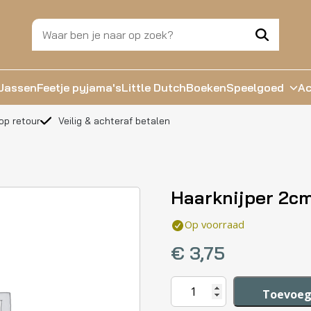
Jassen
Feetje pyjama's
Little Dutch
Boeken
Speelgoed
Ac
op retour
Veilig & achteraf betalen
Haarknijper 2c
Op voorraad
€
3,75
Haarknijper
Toevoeg
2cm