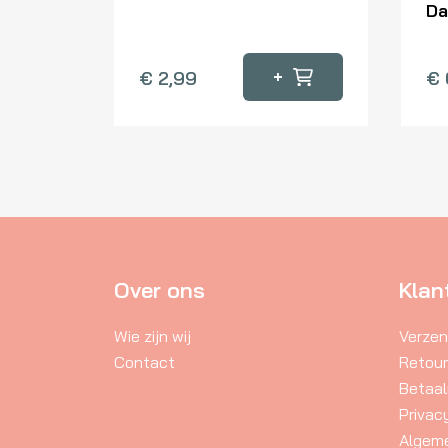
Da
+
€
2,99
€
Over ons
Klan
Wie zijn wij
Verzen
Contact
Retou
Betaa
Privac
Algem