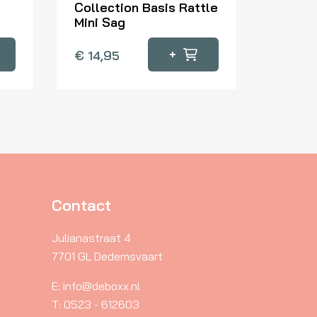
Collection Basis Rattle
Mini Sag
+
€
14,95
Contact
Julianastraat 4
7701 GL Dedemsvaart
E: info@deboxx.nl
T: 0523 - 612603