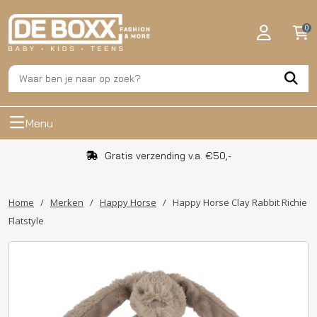
0
Menu
Gratis verzending v.a. €50,-
Home
/
Merken
/
Happy Horse
/
Happy Horse Clay Rabbit Richie
Flatstyle