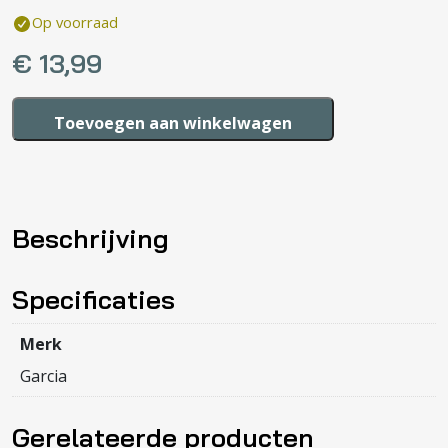
Op voorraad
€
13,99
Happy
Toevoegen aan winkelwagen
Horse
Clay
Rabbit
Richie
Beschrijving
Flatstyle
aantal
Specificaties
Merk
Garcia
Gerelateerde producten