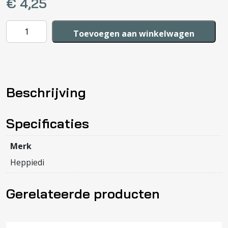
€
4,25
Klikklak
Toevoegen aan winkelwagen
2cm
vlinder
aantal
Beschrijving
Specificaties
Merk
Heppiedi
Gerelateerde producten