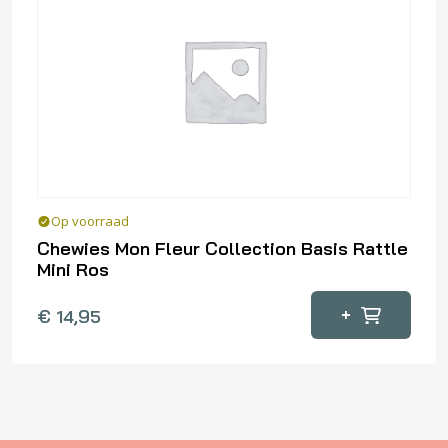
optie
kan
gekozen
worden
op
de
productpagina
Op voorraad
Chewies Mon Fleur Collection Basis Rattle
Mini Ros
+
€
14,95