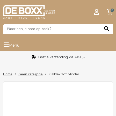
0
Menu
Gratis verzending v.a. €50,-
Home
/
Geen categorie
/
Klikklak 2cm vlinder