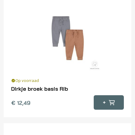
Op voorraad
Dirkje broek basis Rib
Dit
+
€
12,49
product
heeft
meerdere
variaties.