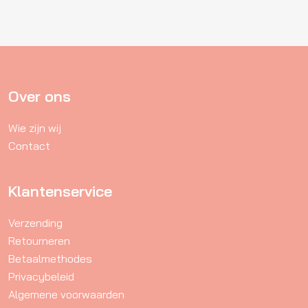
meerdere
variaties.
Deze
optie
kan
gekozen
Over ons
worden
Wie zijn wij
op
Contact
de
productpagina
Klantenservice
Verzending
Retourneren
Betaalmethodes
Privacybeleid
Algemene voorwaarden