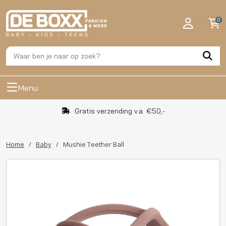
0
Menu
Gratis verzending v.a. €50,-
Home
/
Baby
/
Mushie Teether Ball