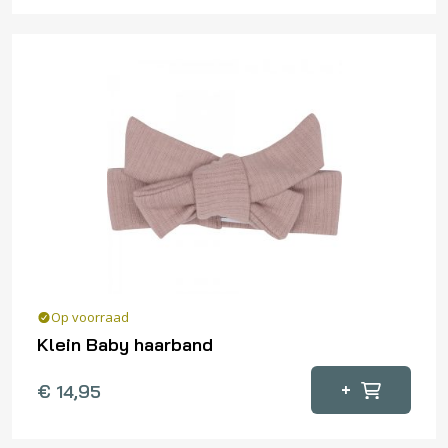
Op voorraad
Klein Baby haarband
Dit
+
€
14,95
product
heeft