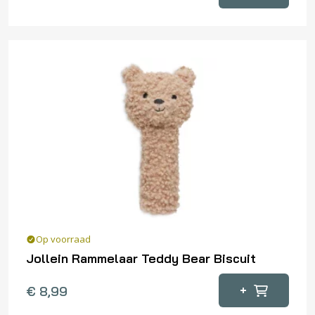
product
heeft
meerdere
variaties.
Deze
optie
kan
gekozen
worden
op
de
productpagina
Op voorraad
Jollein Rammelaar Teddy Bear Biscuit
+
€
8,99