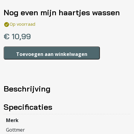
Nog even mijn haartjes wassen
Op voorraad
€
10,99
Nog
Toevoegen aan winkelwagen
even
mijn
haartjes
wassen
Beschrijving
aantal
Specificaties
Merk
Gottmer