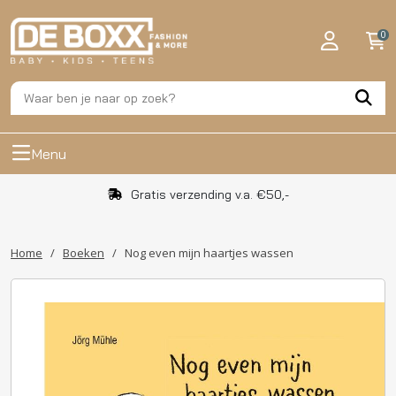
0
Menu
Gratis verzending v.a. €50,-
Home
/
Boeken
/
Nog even mijn haartjes wassen