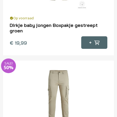
Op voorraad
Dirkje baby jongen Boxpakje gestreept
groen
Dit
+
€
19,99
product
heeft
meerdere
SALE!
variaties.
50%
Deze
optie
kan
gekozen
worden
op
de