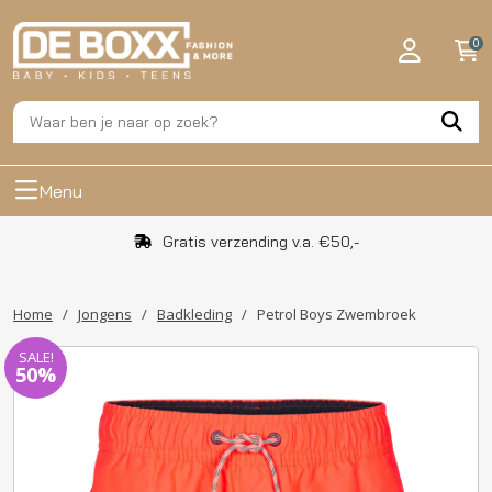
0
Menu
Gratis verzending v.a. €50,-
Home
/
Jongens
/
Badkleding
/
Petrol Boys Zwembroek
SALE!
50%