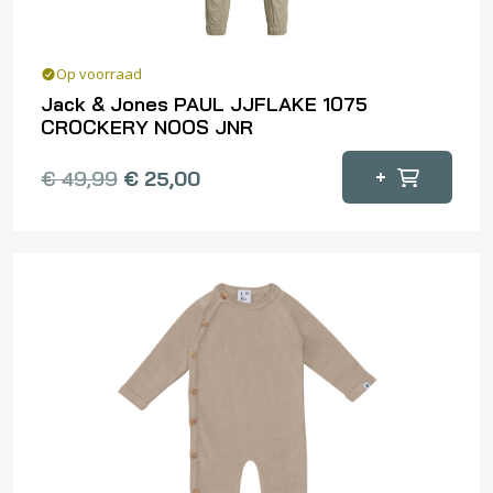
productpagina
Op voorraad
Jack & Jones PAUL JJFLAKE 1075
CROCKERY NOOS JNR
Dit
+
€
49,99
€
25,00
product
heeft
meerdere
variaties.
Deze
optie
kan
gekozen
worden
op
de