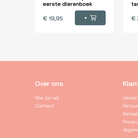
eerste dierenboek
ta
+
€
19,95
€
Over ons
Klan
Wie zijn wij
Verzen
Contact
Retou
Betaa
Privac
Algem