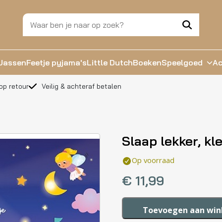
Jassen
Feetje pyjama's
Little Dutch
Boeken
Speelgoed
Ac
op retour
Veilig & achteraf betalen
Slaap lekker, kl
Op voorraad
€
11,99
Slaap
Toevoegen aan wi
lekker,