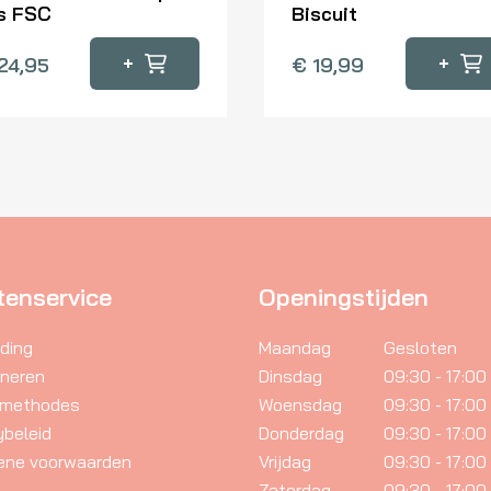
s FSC
Biscuit
+
+
24,95
€
19,99
tenservice
Openingstijden
ding
Maandag
Gesloten
rneren
Dinsdag
09:30 - 17:00
lmethodes
Woensdag
09:30 - 17:00
ybeleid
Donderdag
09:30 - 17:00
ene voorwaarden
Vrijdag
09:30 - 17:00
Zaterdag
09:30 - 17:00