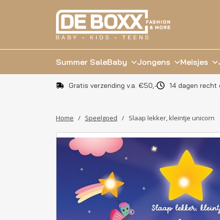
Summer Sale
Baby
Jongens
Meisjes
Gratis verzending v.a. €50,-
14 dagen recht 
Home
/
Speelgoed
/
Slaap lekker, kleintje unicorn