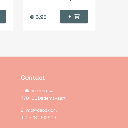
+
€
6,95
Contact
Julianastraat 4
7701 GL Dedemsvaart
E: info@deboxx.nl
T: 0523 - 612603