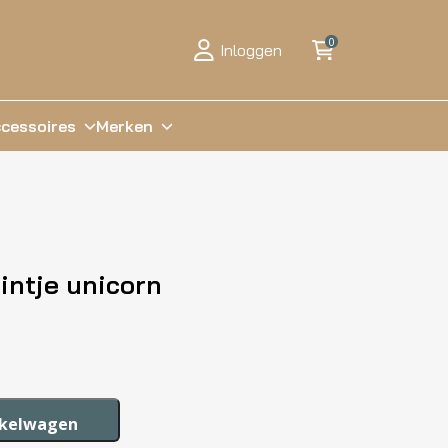
0
Inloggen
cessoires
Merken
eintje unicorn
nkelwagen