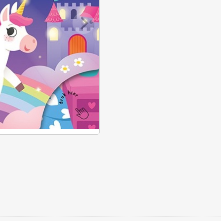
kleintje
unicorn
aantal